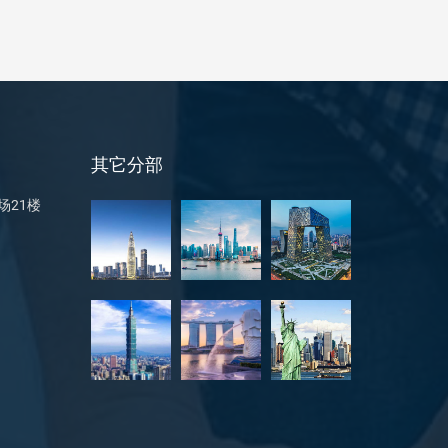
其它分部
场21楼