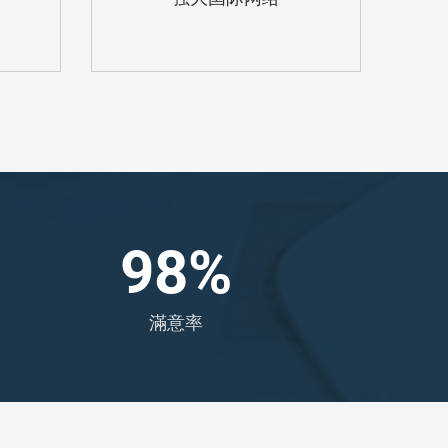
98
%
滿意率