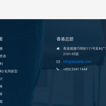
围
香港总部
册
香港观塘巧明街111号富利广
2101-05室
类表
info@kaizenip.com
利
+852 2341 1444
利/实用新型
计
务
务
案