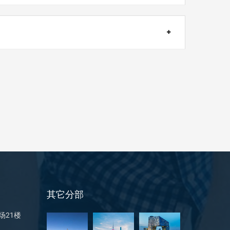
其它分部
场21楼