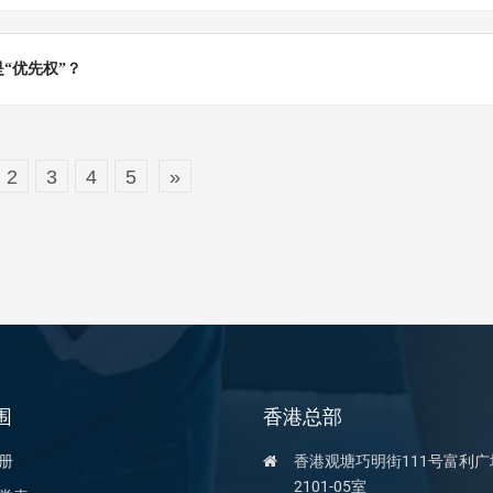
“优先权”？
2
3
4
5
»
围
香港总部
册
香港观塘巧明街111号富利广
2101-05室