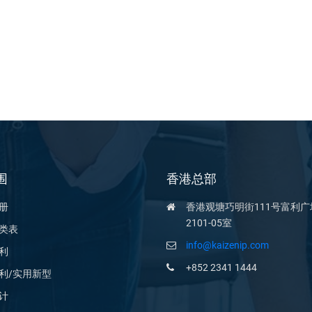
围
香港总部
册
香港观塘巧明街111号富利广
2101-05室
类表
info@kaizenip.com
利
+852 2341 1444
利/实用新型
计