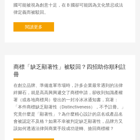
國可能被視為創意十足，在 B 國卻可能因為文化禁忌或法
律定義而被駁回。
閱讀更多
商標「缺乏顯著性」被駁回？四招助你順利註
冊
在創立品牌、準備進軍市場時，許多企業最常遇到的法律
絆腳石，就是高高興興遞交了商標申請，卻收到知識產權
署（或各地商標局）發出的一封冷冰冰通知書，寫著：
「本件商標缺乏顯著性（Distinctiveness），不予註冊。」
究竟什麼是「顯著性」？為什麼精心設計的店名或產品名
會被認定不及格？如果不幸被判定缺乏顯著性，品牌方又
該如何透過法律與商業手段成功逆轉、搶回商標權？