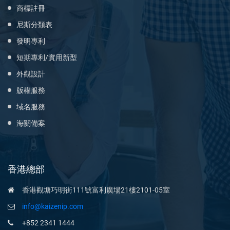
商標註冊
尼斯分類表
發明專利
短期專利/實用新型
外觀設計
版權服務
域名服務
海關備案
香港總部
香港觀塘巧明街111號富利廣場21樓2101-05室
info@kaizenip.com
+852 2341 1444