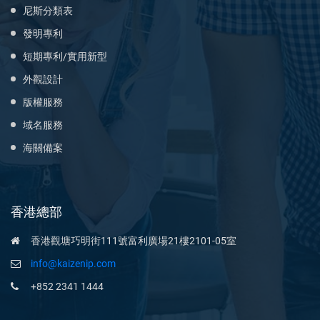
尼斯分類表
發明專利
短期專利/實用新型
外觀設計
版權服務
域名服務
海關備案
香港總部
香港觀塘巧明街111號富利廣場21樓2101-05室
info@kaizenip.com
+852 2341 1444