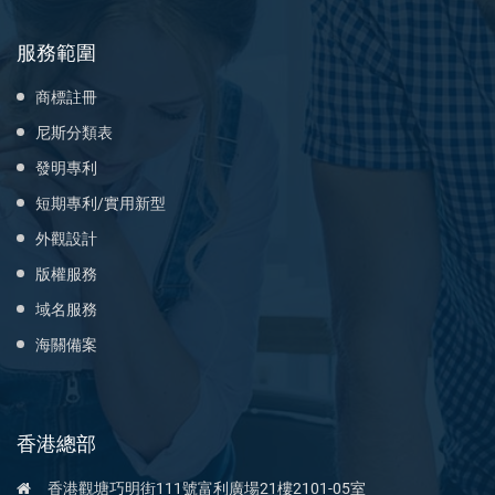
服務範圍
商標註冊
尼斯分類表
發明專利
短期專利/實用新型
外觀設計
版權服務
域名服務
海關備案
香港總部
香港觀塘巧明街111號富利廣場21樓2101-05室